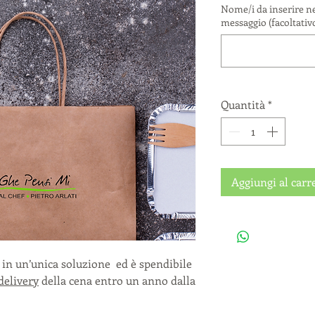
Nome/i da inserire n
messaggio (facoltativ
Quantità
*
Aggiungi al carr
o in un’unica soluzione ed è spendibile
delivery
della cena entro un anno dalla