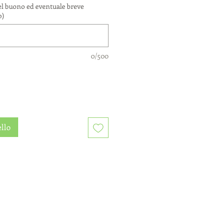
el buono ed eventuale breve
o)
0/500
ello