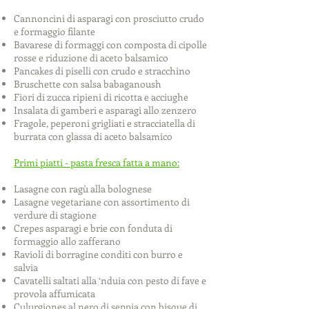
Cannoncini di asparagi con prosciutto crudo
e formaggio filante
Bavarese di formaggi con composta di cipolle
rosse e riduzione di aceto balsamico
Pancakes di piselli con crudo e stracchino
Bruschette con salsa babaganoush
Fiori di zucca ripieni di ricotta e acciughe
Insalata di gamberi e asparagi allo zenzero
Fragole, peperoni grigliati e stracciatella di
burrata con glassa di aceto balsamico
Primi piatti - pasta fresca fatta a mano:
Lasagne con ragù alla bolognese
Lasagne vegetariane con assortimento di
verdure di stagione
Crepes asparagi e brie con fonduta di
formaggio allo zafferano
Ravioli di borragine conditi con burro e
salvia
Cavatelli saltati alla ‘nduia con pesto di fave e
provola affumicata
Culurgiones al nero di seppia con bisque di