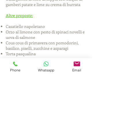
gamberi patate e lime su crema di burrata
Altre proposte:
Casatiello napoletano
Orzo al limone con pesto di spinaci novelli e
uova di salmone
Cous cous di primavera con pomodorini,
basilico, piselli, zucchine e asparagi
Torta pasqualina
Secondi piatti
Phone
Whatsapp
Email
Arrosto di salmone farcito agli spinaci con
salsa rustica al prezzemolo
Polpettine con uova di quaglia e insalatina di
barba dei frati
Melanzane alla bonifacienne
Petto d’anatra laccato al miele con spinacini
saltati
Falsomagro di manzo con ripieno di
mortadella, caciocavallo e uova
Agnello in salsa chiantigiana