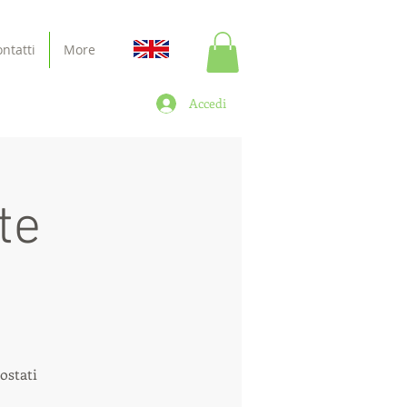
ntatti
More
Accedi
te
tostati