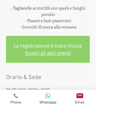
- Tagliatelle ai mirtilli con speck e funghi
porcini
- Pisarei e fasò piacentini
- Gnocchi di zucca alla romana
La registrazione è stata chiusa
Scopri gli altri eventi
Orario & Sede
29 ott 2019, 10:00 – 13:00
Farm 65 - Cucinare e non solo, Alzaia
Naviglio Pavese, 260, 20142 Milano MI, Italia
Phone
Whatsapp
Email
Condividi questo evento