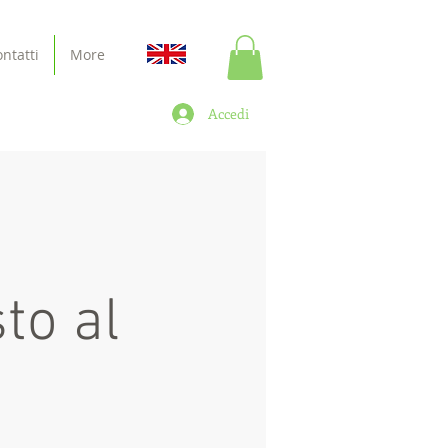
ntatti
More
Accedi
sto al