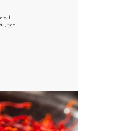
he nel
ana, non