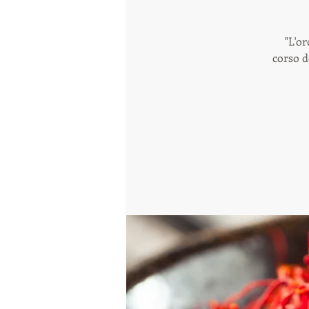
"L'or
corso d