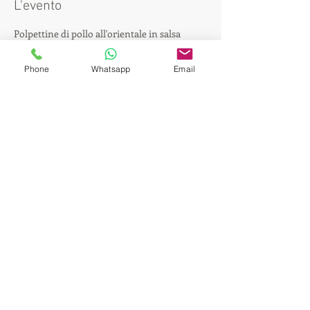
L'evento
Polpettine di pollo all'orientale in salsa 
teryaki con sesamo bianco e lemongrass
Tarte tatin di cipolle caramellate con 
Phone
Whatsapp
Email
fonduta e gelato al parmigiano
Fiore di pasta phyllo ripieno di verdure su 
crema di zafferano
Sugolo di uva fragola
Condividi questo evento
+39
339 873 72 15
pietro.arlati@ghepensimi.eu
Milan- Italy
© 2018 by ghepensimi P.I.
10411930968